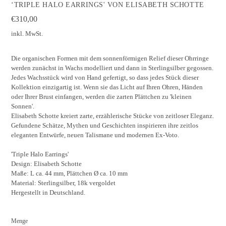
‘TRIPLE HALO EARRINGS' VON ELISABETH SCHOTTE
Normaler
€310,00
Preis
inkl. MwSt.
Die organischen Formen mit dem sonnenförmigen Relief dieser Ohrringe
werden zunächst in Wachs modelliert und dann in Sterlingsilber gegossen.
Jedes Wachsstück wird von Hand gefertigt, so dass jedes Stück dieser
Kollektion einzigartig ist. Wenn sie das Licht auf Ihren Ohren, Händen
oder Ihrer Brust einfangen, werden die zarten Plättchen zu 'kleinen
Sonnen'.
Elisabeth Schotte kreiert zarte, erzählerische Stücke von zeitloser Eleganz.
Gefundene Schätze, Mythen und Geschichten inspirieren ihre zeitlos
eleganten Entwürfe,
neuen Talismane und modernen Ex-Voto.
'Triple Halo Earrings'
Design: Elisabeth Schotte
Maße: L ca. 44 mm, Plättchen Ø ca. 10 mm
Material: Sterlingsilber, 18k vergoldet
Hergestellt in Deutschland.
Menge