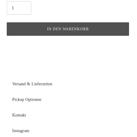
IN DEN WARENKORB
Produkt
wird
zum
Warenkorb
hinzugefügt
Versand & Lieferzeiten
Pickup Optionen
Kontakt
Instagram