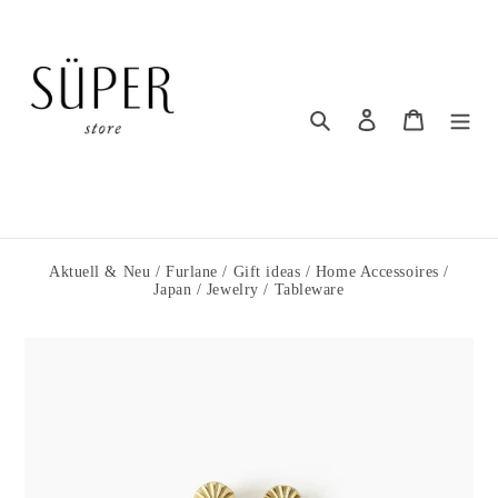
Direkt
zum
Inhalt
Suchen
Einloggen
Warenkorb
Aktuell & Neu
/
Furlane
/
Gift ideas
/
Home Accessoires
/
Japan
/
Jewelry
/
Tableware